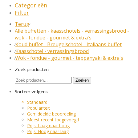
Categorieën
Filter
Terug
⁄
Alle buffetten - kaasschotels - verrassingsbrood -
wok - fondue - gourmet & extra's
Koud buffet - Breugelschotel - Italiaans buffet
⁄
Kaasschotel - verrassingsbrood
⁄
Wok - fondue - gourmet - teppanyaki & extra's
⁄
Zoek producten
Zoeken
Zoeken
naar:
Sorteer volgens
Standaard
Populariteit
Gemiddelde beoordeling
Meest recent toegevoegd
Prijs: Laag naar hoog
Prijs: Hoog naar laag