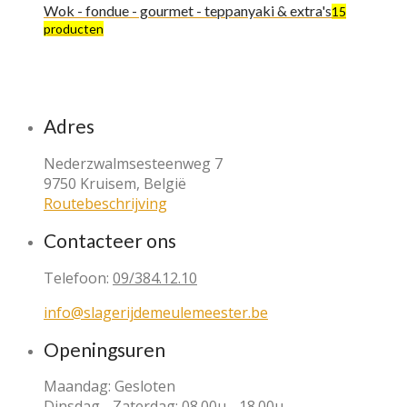
Wok - fondue - gourmet - teppanyaki & extra's
15
producten
Adres
Nederzwalmsesteenweg 7
9750 Kruisem, België
Routebeschrijving
Contacteer ons
Telefoon:
09/384.12.10
info@slagerijdemeulemeester.be
Openingsuren
Maandag: Gesloten
Dinsdag - Zaterdag: 08.00u - 18.00u