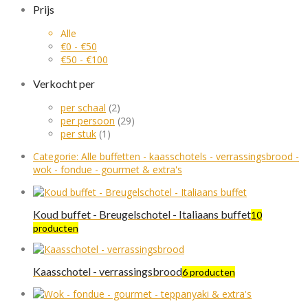
Prijs
Alle
€
0
-
€
50
€
50
-
€
100
Verkocht per
per schaal
(2)
per persoon
(29)
per stuk
(1)
Categorie:
Alle buffetten - kaasschotels - verrassingsbrood -
wok - fondue - gourmet & extra's
Koud buffet - Breugelschotel - Italiaans buffet
10
producten
Kaasschotel - verrassingsbrood
6 producten