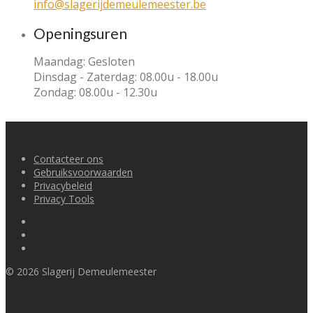
info@slagerijdemeulemeester.be
Openingsuren
Maandag: Gesloten
Dinsdag - Zaterdag: 08.00u - 18.00u
Zondag: 08.00u - 12.30u
Contacteer ons
Gebruiksvoorwaarden
Privacybeleid
Privacy Tools
©
2026
Slagerij Demeulemeester