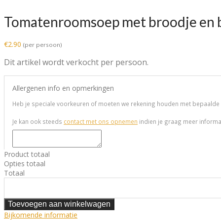
Tomatenroomsoep met broodje en 
€
2.90
(per persoon)
Dit artikel wordt verkocht per persoon.
Allergenen info en opmerkingen
Heb je speciale voorkeuren of moeten we rekening houden met bepaalde a
Je kan ook steeds
contact met ons opnemen
indien je graag meer informat
Product totaal
Opties totaal
Totaal
Tomatenroomsoep
met
broodje
Toevoegen aan winkelwagen
en
Bijkomende informatie
boter