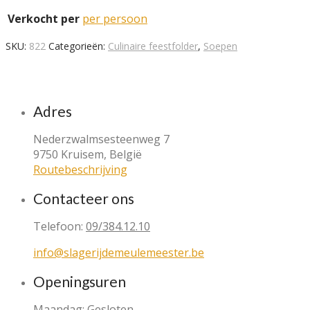
quantity
Verkocht per
per persoon
SKU:
822
Categorieën:
Culinaire feestfolder
,
Soepen
Adres
Nederzwalmsesteenweg 7
9750 Kruisem, België
Routebeschrijving
Contacteer ons
Telefoon:
09/384.12.10
info@slagerijdemeulemeester.be
Openingsuren
Maandag: Gesloten