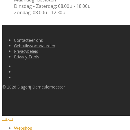
Dinsdag - Zaterdag: 08.00u - 18.00u
Zondag: 08.00u - 12.30u
Contacteer ons
Gebruiksvoorwaarden
Privacybeleid
Privacy Tools
©
2026
Slagerij Demeulemeester
Login
Webshop