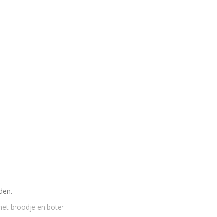
den.
t broodje en boter