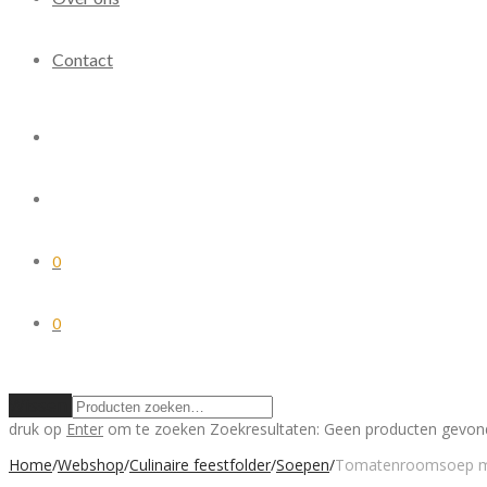
Contact
0
0
Wissen
druk op
Enter
om te zoeken
Zoekresultaten:
Geen producten gevon
Home
/
Webshop
/
Culinaire feestfolder
/
Soepen
/
Tomatenroomsoep me