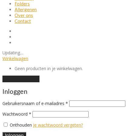
Folders
Allergenen
Over ons
Contact
Updating
…
Winkelwagen
Geen producten in je winkelwagen.
Verder winkelen
Inloggen
Vereist
Gebruikersnaam of e-mailadres
*
Vereist
Wachtwoord
*
Onthouden
Je wachtwoord vergeten?
Inloggen