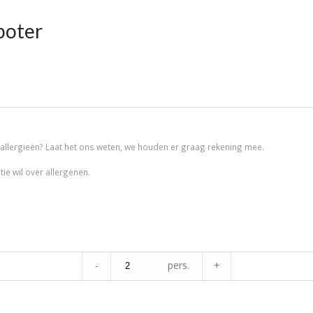
boter
llergieën? Laat het ons weten, we houden er graag rekening mee.
ie wil over allergenen.
-
pers.
+