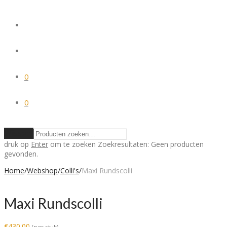
0
0
Wissen
druk op
Enter
om te zoeken
Zoekresultaten:
Geen producten
gevonden.
Home
/
Webshop
/
Colli's
/
Maxi Rundscolli
Maxi Rundscolli
€
430.00
(per stuk)