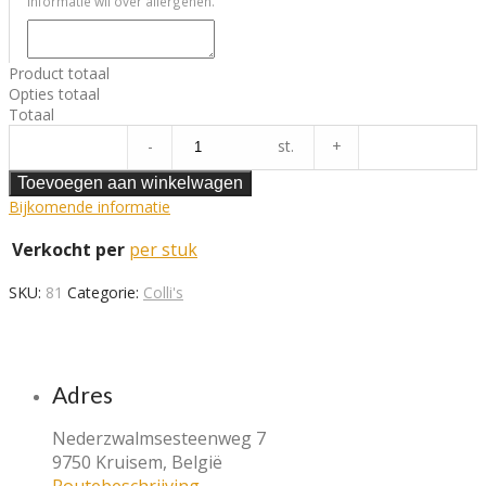
informatie wil over allergenen.
Product totaal
Opties totaal
Totaal
Maxi
-
st.
+
Rundscolli
quantity
Toevoegen aan winkelwagen
Bijkomende informatie
Verkocht per
per stuk
SKU:
81
Categorie:
Colli's
Adres
Nederzwalmsesteenweg 7
9750 Kruisem, België