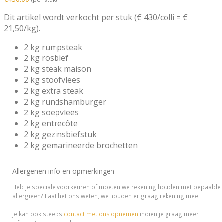
Dit artikel wordt verkocht per stuk (€ 430/colli = €
21,50/kg).
2 kg rumpsteak
2 kg rosbief
2 kg steak maison
2 kg stoofvlees
2 kg extra steak
2 kg rundshamburger
2 kg soepvlees
2 kg entrecôte
2 kg gezinsbiefstuk
2 kg gemarineerde brochetten
Allergenen info en opmerkingen
Heb je speciale voorkeuren of moeten we rekening houden met bepaalde
allergieën? Laat het ons weten, we houden er graag rekening mee.
Je kan ook steeds
contact met ons opnemen
indien je graag meer