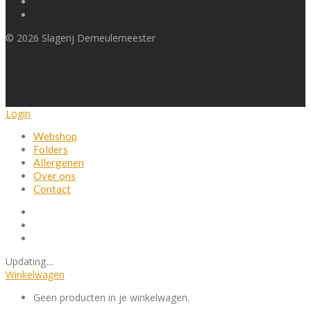
©
2026
Slagerij Demeulemeester
Login
Webshop
Folders
Allergenen
Over ons
Contact
Updating
…
Winkelwagen
Geen producten in je winkelwagen.