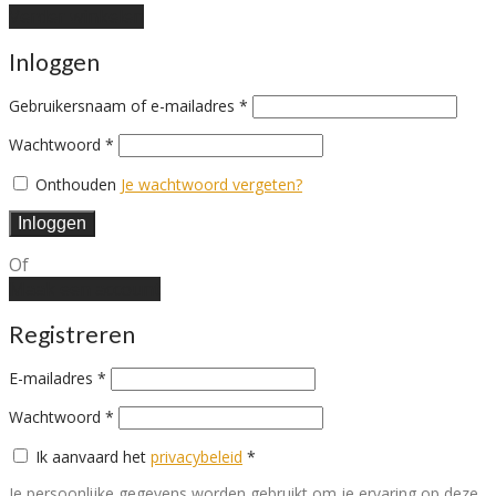
Verder winkelen
Inloggen
Vereist
Gebruikersnaam of e-mailadres
*
Vereist
Wachtwoord
*
Onthouden
Je wachtwoord vergeten?
Inloggen
Of
Maak een account
Registreren
E-mailadres
*
Wachtwoord
*
Ik aanvaard het
privacybeleid
*
Je persoonlijke gegevens worden gebruikt om je ervaring op deze